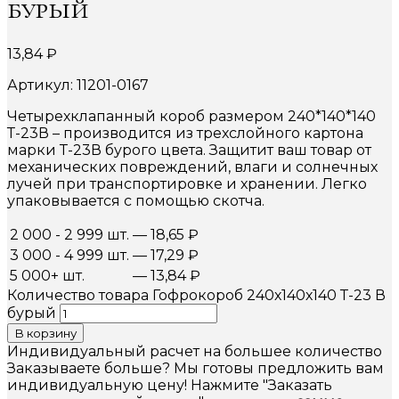
бурый
13,84
₽
Артикул: 11201-0167
Четырехклапанный короб размером 240*140*140
Т-23В – производится из трехслойного картона
марки Т-23В бурого цвета. Защитит ваш товар от
механических повреждений, влаги и солнечных
лучей при транспортировке и хранении. Легко
упаковывается с помощью скотча.
2 000 - 2 999 шт.
—
18,65
₽
3 000 - 4 999 шт.
—
17,29
₽
5 000+ шт.
—
13,84
₽
Количество товара Гофрокороб 240х140х140 Т-23 В
бурый
В корзину
Индивидуальный расчет на большее количество
Заказываете больше? Мы готовы предложить вам
индивидуальную цену! Нажмите "Заказать