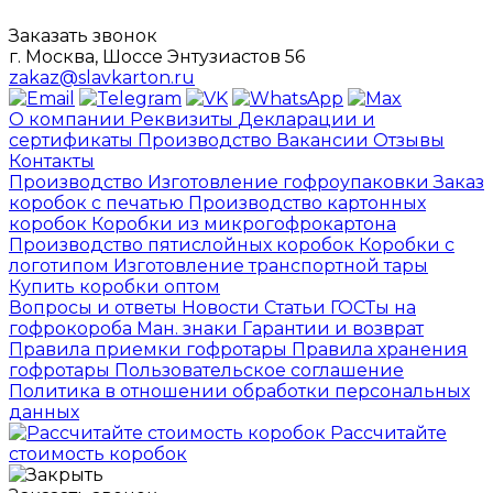
Заказать звонок
г. Москва, Шоссе Энтузиастов 56
zakaz@slavkarton.ru
О компании
Реквизиты
Декларации и
сертификаты
Производство
Вакансии
Отзывы
Контакты
Производство
Изготовление гофроупаковки
Заказ
коробок с печатью
Производство картонных
коробок
Коробки из микрогофрокартона
Производство пятислойных коробок
Коробки с
логотипом
Изготовление транспортной тары
Купить коробки оптом
Вопросы и ответы
Новости
Статьи
ГОСТы на
гофрокороба
Ман. знаки
Гарантии и возврат
Правила приемки гофротары
Правила хранения
гофротары
Пользовательское соглашение
Политика в отношении обработки персональных
данных
Рассчитайте
стоимость коробок