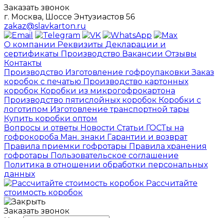
Заказать звонок
г. Москва, Шоссе Энтузиастов 56
zakaz@slavkarton.ru
О компании
Реквизиты
Декларации и
сертификаты
Производство
Вакансии
Отзывы
Контакты
Производство
Изготовление гофроупаковки
Заказ
коробок с печатью
Производство картонных
коробок
Коробки из микрогофрокартона
Производство пятислойных коробок
Коробки с
логотипом
Изготовление транспортной тары
Купить коробки оптом
Вопросы и ответы
Новости
Статьи
ГОСТы на
гофрокороба
Ман. знаки
Гарантии и возврат
Правила приемки гофротары
Правила хранения
гофротары
Пользовательское соглашение
Политика в отношении обработки персональных
данных
Рассчитайте
стоимость коробок
Заказать звонок