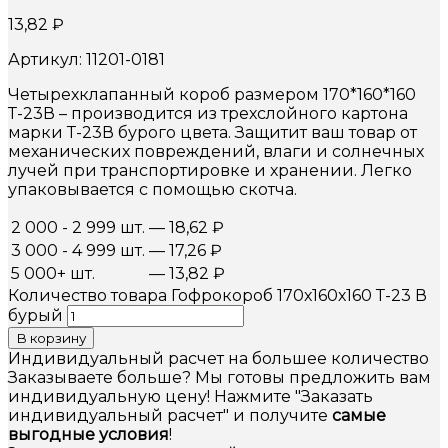
13,82
₽
Артикул: 11201-0181
Четырехклапанный короб размером 170*160*160
Т-23В – производится из трехслойного картона
марки Т-23В бурого цвета. Защитит ваш товар от
механических повреждений, влаги и солнечных
лучей при транспортировке и хранении. Легко
упаковывается с помощью скотча.
2 000 - 2 999 шт.
—
18,62
₽
3 000 - 4 999 шт.
—
17,26
₽
5 000+ шт.
—
13,82
₽
Количество товара Гофрокороб 170х160х160 Т-23 В
бурый
В корзину
Индивидуальный расчет на большее количество
Заказываете больше? Мы готовы предложить вам
индивидуальную цену! Нажмите "Заказать
индивидуальный расчет" и получите
самые
выгодные условия
!