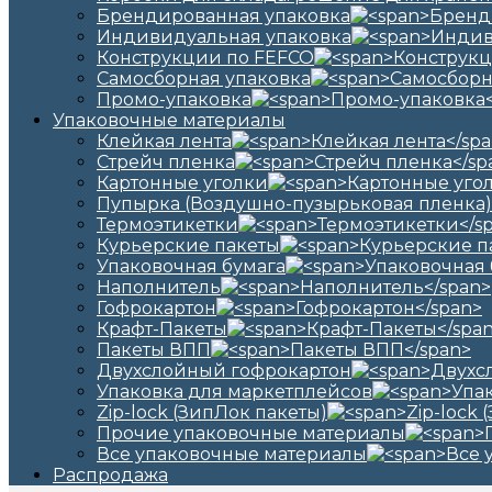
Брендированная упаковка
Индивидуальная упаковка
Конструкции по FEFCO
Самосборная упаковка
Промо-упаковка
Упаковочные материалы
Клейкая лента
Стрейч пленка
Картонные уголки
Пупырка (Воздушно-пузырьковая пленка)
Термоэтикетки
Курьерские пакеты
Упаковочная бумага
Наполнитель
Гофрокартон
Крафт-Пакеты
Пакеты ВПП
Двухслойный гофрокартон
Упаковка для маркетплейсов
Zip-lock (ЗипЛок пакеты)
Прочие упаковочные материалы
Все упаковочные материалы
Распродажа