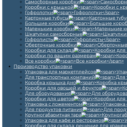
Самосборные коробки
Коробки с крышкой
Гофролотки
Картонные тубусы
Большие коробки
Маленькие коробки
Шкатулки самосборные
Гофролисты
Оберточные коробки
Коробки для склада
Коробки по вашим размерам
Все коробки
Производство упаковки
Упаковка для маркетплейсов
Для транспортных компаний
Коробка крышка дно
Коробки для овощей и фруктов
Для оборудования
Коробки для цветов
Упаковка с ложементом
Для продуктов питания
Крупногабаритная тара
Упаковка для кафе и ресторанов
Коробки для склада: решение для хранен