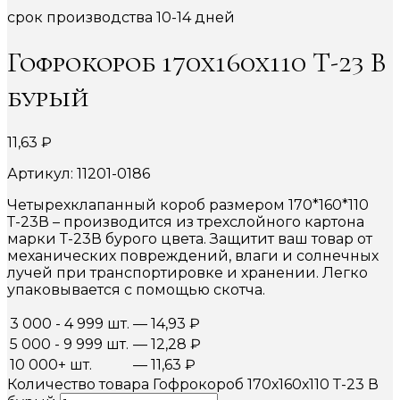
срок производства 10-14 дней
Гофрокороб 170х160х110 Т-23 В
бурый
11,63
₽
Артикул: 11201-0186
Четырехклапанный короб размером 170*160*110
Т-23В – производится из трехслойного картона
марки Т-23В бурого цвета. Защитит ваш товар от
механических повреждений, влаги и солнечных
лучей при транспортировке и хранении. Легко
упаковывается с помощью скотча.
3 000 - 4 999 шт.
—
14,93
₽
5 000 - 9 999 шт.
—
12,28
₽
10 000+ шт.
—
11,63
₽
Количество товара Гофрокороб 170х160х110 Т-23 В