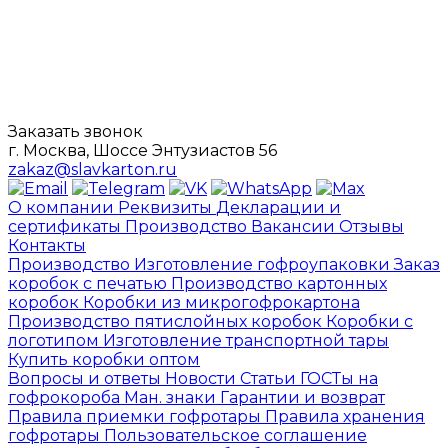
Заказать звонок
г. Москва, Шоссе Энтузиастов 56
zakaz@slavkarton.ru
О компании
Реквизиты
Декларации и
сертификаты
Производство
Вакансии
Отзывы
Контакты
Производство
Изготовление гофроупаковки
Заказ
коробок с печатью
Производство картонных
коробок
Коробки из микрогофрокартона
Производство пятислойных коробок
Коробки с
логотипом
Изготовление транспортной тары
Купить коробки оптом
Вопросы и ответы
Новости
Статьи
ГОСТы на
гофрокороба
Ман. знаки
Гарантии и возврат
Правила приемки гофротары
Правила хранения
гофротары
Пользовательское соглашение