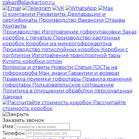
zakaz@slavkarton.ru
О компании
Реквизиты
Декларации и
сертификаты
Производство
Вакансии
Отзывы
Контакты
Производство
Изготовление гофроупаковки
Заказ
коробок с печатью
Производство картонных
коробок
Коробки из микрогофрокартона
Производство пятислойных коробок
Коробки с
логотипом
Изготовление транспортной тары
Купить коробки оптом
Вопросы и ответы
Новости
Статьи
ГОСТы на
гофрокороба
Ман. знаки
Гарантии и возврат
Правила приемки гофротары
Правила хранения
гофротары
Пользовательское соглашение
Политика в отношении обработки персональных
данных
Рассчитайте
стоимость коробок
Заказать звонок
Имя
Телефон