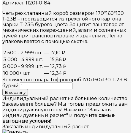
Артикул: 11201-0184
Четырехклапанный короб размером 170*160*130
Т-23В – производится из трехслойного картона
марки Т-23В бурого цвета. Защитит ваш товар от
механических повреждений, влаги и солнечных
лучей при транспортировке и хранении. Легко
упаковывается с помощью скотча.
2 500 - 2 999 шт.
—
17,10
₽
3 000 - 4 999 шт.
—
15,86
₽
5 000 - 9 999 шт.
—
12,73
₽
10 000+ шт.
—
12,34
₽
Количество товара Гофрокороб 170х160х130 Т-23 В
бурый
В корзину
Индивидуальный расчет на большее количество
Заказываете больше? Мы готовы предложить вам
индивидуальную цену! Нажмите "Заказать
индивидуальный расчет" и получите
самые
выгодные условия
!
Заказать индивидуальный расчет