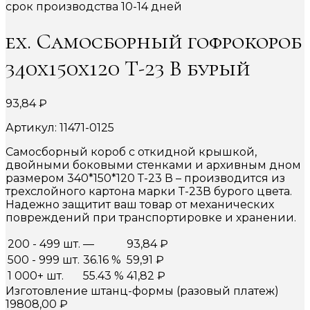
срок производства 10-14 дней
ex. Самосборный гофрокороб
340х150х120 Т-23 В бурый
93,84
₽
Артикул: 11471-0125
Самосборный короб с откидной крышкой,
двойными боковыми стенками и архивным дном
размером 340*150*120 Т-23 В – производится из
трехслойного картона марки Т-23В бурого цвета.
Надежно защитит ваш товар от механических
повреждений при транспортировке и хранении.
200 - 499 шт.
—
93,84
₽
500 - 999 шт.
36.16 %
59,91
₽
1 000+ шт.
55.43 %
41,82
₽
Изготовление штанц-формы (разовый платеж)
19808,00
₽