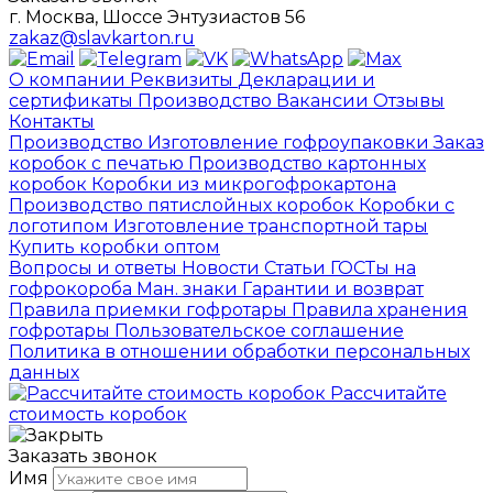
г. Москва, Шоссе Энтузиастов 56
zakaz@slavkarton.ru
О компании
Реквизиты
Декларации и
сертификаты
Производство
Вакансии
Отзывы
Контакты
Производство
Изготовление гофроупаковки
Заказ
коробок с печатью
Производство картонных
коробок
Коробки из микрогофрокартона
Производство пятислойных коробок
Коробки с
логотипом
Изготовление транспортной тары
Купить коробки оптом
Вопросы и ответы
Новости
Статьи
ГОСТы на
гофрокороба
Ман. знаки
Гарантии и возврат
Правила приемки гофротары
Правила хранения
гофротары
Пользовательское соглашение
Политика в отношении обработки персональных
данных
Рассчитайте
стоимость коробок
Заказать звонок
Имя