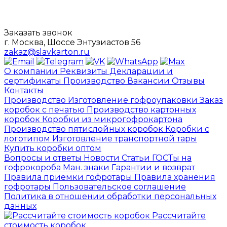
Заказать звонок
г. Москва, Шоссе Энтузиастов 56
zakaz@slavkarton.ru
О компании
Реквизиты
Декларации и
сертификаты
Производство
Вакансии
Отзывы
Контакты
Производство
Изготовление гофроупаковки
Заказ
коробок с печатью
Производство картонных
коробок
Коробки из микрогофрокартона
Производство пятислойных коробок
Коробки с
логотипом
Изготовление транспортной тары
Купить коробки оптом
Вопросы и ответы
Новости
Статьи
ГОСТы на
гофрокороба
Ман. знаки
Гарантии и возврат
Правила приемки гофротары
Правила хранения
гофротары
Пользовательское соглашение
Политика в отношении обработки персональных
данных
Рассчитайте
стоимость коробок