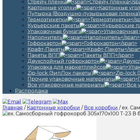
Стрейч пленка
Картонные уголки
Пупырка (Воздушно-пузырьковая пленка)
Термоэтикетки
Курьерские пакеты
Упаковочная бумага
Наполнитель
Гофрокартон
Крафт-Пакеты
Пакеты ВПП
Двухслойный гофрокартон
Упаковка для маркетплейсов
Zip-lock (ЗипЛок пакеты)
Прочие упаковочные материалы
Все упаковочные материалы
Распродажа
Главная
/
Картонные коробки
/
Все коробки
/ ex. С