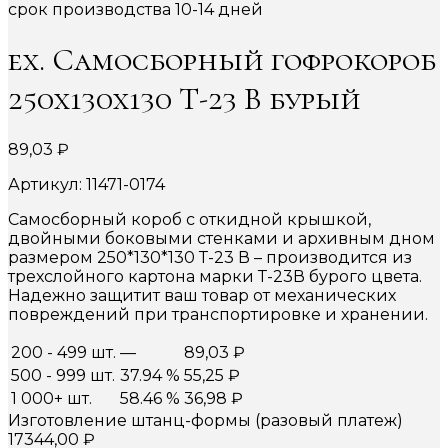
срок производства 10-14 дней
ex. Самосборный гофрокороб
250х130х130 Т-23 В бурый
89,03
₽
Артикул: 11471-0174
Самосборный короб с откидной крышкой,
двойными боковыми стенками и архивным дном
размером 250*130*130 Т-23 В – производится из
трехслойного картона марки Т-23В бурого цвета.
Надежно защитит ваш товар от механических
повреждений при транспортировке и хранении.
200 - 499 шт.
—
89,03
₽
500 - 999 шт.
37.94 %
55,25
₽
1 000+ шт.
58.46 %
36,98
₽
Изготовление штанц-формы (разовый платеж)
17344,00
₽