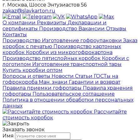
г. Москва, Шоссе Энтузиастов 56
zakaz@slavkarton.ru
О компании
Реквизиты
Декларации и
сертификаты
Производство
Вакансии
Отзывы
Контакты
Производство
Изготовление гофроупаковки
Заказ
коробок с печатью
Производство картонных
коробок
Коробки из микрогофрокартона
Производство пятислойных коробок
Коробки с
логотипом
Изготовление транспортной тары
Купить коробки оптом
Вопросы и ответы
Новости
Статьи
ГОСТы на
гофрокороба
Ман. знаки
Гарантии и возврат
Правила приемки гофротары
Правила хранения
гофротары
Пользовательское соглашение
Политика в отношении обработки персональных
данных
Рассчитайте
стоимость коробок
Заказать звонок
Имя