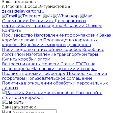
Заказать звонок
г. Москва, Шоссе Энтузиастов 56
zakaz@slavkarton.ru
О компании
Реквизиты
Декларации и
сертификаты
Производство
Вакансии
Отзывы
Контакты
Производство
Изготовление гофроупаковки
Заказ
коробок с печатью
Производство картонных
коробок
Коробки из микрогофрокартона
Производство пятислойных коробок
Коробки с
логотипом
Изготовление транспортной тары
Купить коробки оптом
Вопросы и ответы
Новости
Статьи
ГОСТы на
гофрокороба
Ман. знаки
Гарантии и возврат
Правила приемки гофротары
Правила хранения
гофротары
Пользовательское соглашение
Политика в отношении обработки персональных
данных
Рассчитайте
стоимость коробок
Заказать звонок
Имя