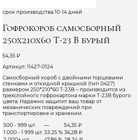
срок производства 10-14 дней
Гофрокороб самосборный
250х210х60 Т-23 В бурый
54,35
₽
Артикул: 11427-0124
Самосборный короб с двойными торцевыми
стенками и откидной крышкой (тип 0427)
размером 250*210*60 Т-23В – производится из
трехслойного гофрокартона марки Т-23В бурого
цвета. Надежно защитит ваш товар от
механических повреждений при
транспортировке и хранении.
500 - 999 шт.
—
54,35
₽
1 000 - 1 999 шт.
33.25 %
36,28
₽
2 000+ шт.
47.86 %
28,34
₽