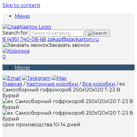
Skip to content
Меню
Search for:
8 (495) 740-08-68
zakaz@slavkarton.ru
Заказать звонок
0
Меню
Главная
/
Картонные коробки
/
Все коробки
/ ex.
Самосборный гофрокороб 250х120х120 Т-23 В
бурый
срок производства 10-14 дней