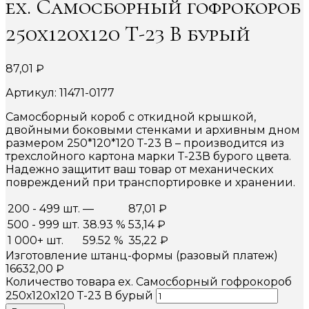
ex. Самосборный гофрокороб
250х120х120 Т-23 В бурый
87,01
₽
Артикул: 11471-0177
Самосборный короб с откидной крышкой,
двойными боковыми стенками и архивным дном
размером 250*120*120 Т-23 В – производится из
трехслойного картона марки Т-23В бурого цвета.
Надежно защитит ваш товар от механических
повреждений при транспортировке и хранении.
200 - 499 шт.
—
87,01
₽
500 - 999 шт.
38.93 %
53,14
₽
1 000+ шт.
59.52 %
35,22
₽
Изготовление штанц-формы (разовый платеж)
16632,00
₽
Количество товара ex. Самосборный гофрокороб
250х120х120 Т-23 В бурый