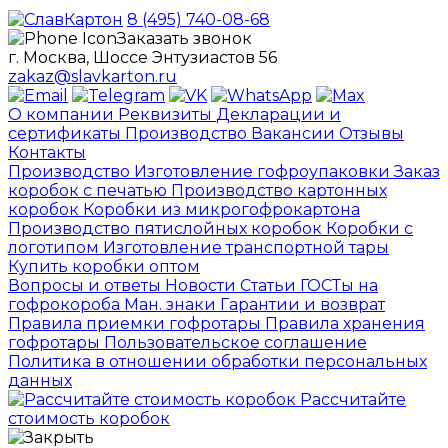
8 (495) 740-08-68
Заказать звонок
г. Москва, Шоссе Энтузиастов 56
zakaz@slavkarton.ru
О компании
Реквизиты
Декларации и
сертификаты
Производство
Вакансии
Отзывы
Контакты
Производство
Изготовление гофроупаковки
Заказ
коробок с печатью
Производство картонных
коробок
Коробки из микрогофрокартона
Производство пятислойных коробок
Коробки с
логотипом
Изготовление транспортной тары
Купить коробки оптом
Вопросы и ответы
Новости
Статьи
ГОСТы на
гофрокороба
Ман. знаки
Гарантии и возврат
Правила приемки гофротары
Правила хранения
гофротары
Пользовательское соглашение
Политика в отношении обработки персональных
данных
Рассчитайте
стоимость коробок