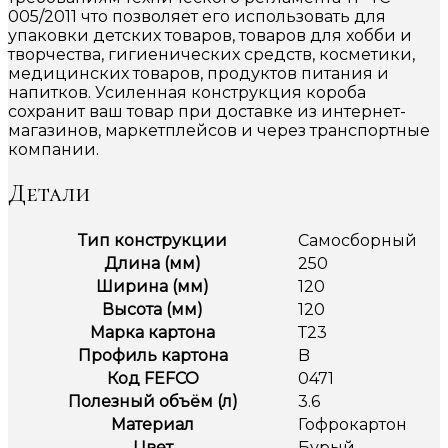
005/2011 что позволяет его использовать для
упаковки детских товаров, товаров для хобби и
творчества, гигиенических средств, косметики,
медицинских товаров, продуктов питания и
напитков. Усиленная конструкция короба
сохранит ваш товар при доставке из интернет-
магазинов, маркетплейсов и через транспортные
компании.
Детали
Тип конструкции
Самосборный
Длина (мм)
250
Ширина (мм)
120
Высота (мм)
120
Марка картона
Т23
Профиль картона
B
Код FEFCO
0471
Полезный объём (л)
3.6
Материал
Гофрокартон
Цвет
Бурый