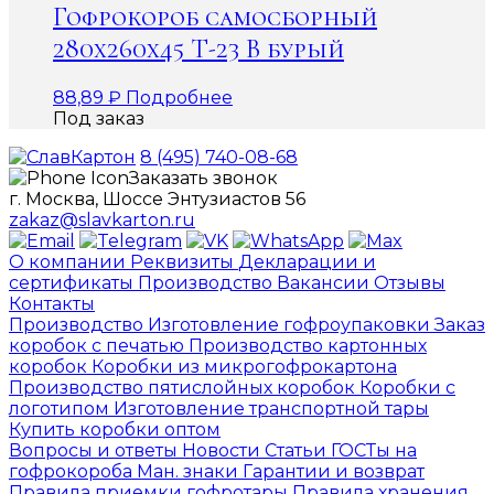
Гофрокороб самосборный
280х260х45 Т-23 В бурый
88,89
₽
Подробнее
Под заказ
8 (495) 740-08-68
Заказать звонок
г. Москва, Шоссе Энтузиастов 56
zakaz@slavkarton.ru
О компании
Реквизиты
Декларации и
сертификаты
Производство
Вакансии
Отзывы
Контакты
Производство
Изготовление гофроупаковки
Заказ
коробок с печатью
Производство картонных
коробок
Коробки из микрогофрокартона
Производство пятислойных коробок
Коробки с
логотипом
Изготовление транспортной тары
Купить коробки оптом
Вопросы и ответы
Новости
Статьи
ГОСТы на
гофрокороба
Ман. знаки
Гарантии и возврат
Правила приемки гофротары
Правила хранения