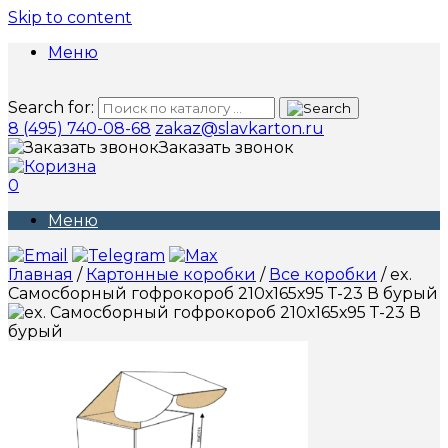
Skip to content
Меню
Search for:
8 (495) 740-08-68
zakaz@slavkarton.ru
Заказать звонок
0
Меню
Главная
/
Картонные коробки
/
Все коробки
/ ex.
Самосборный гофрокороб 210х165х95 Т-23 В бурый