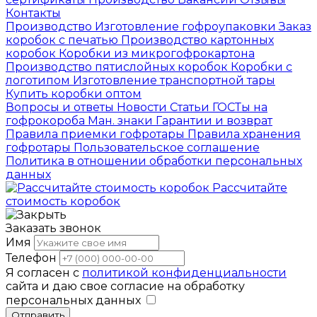
Контакты
Производство
Изготовление гофроупаковки
Заказ
коробок с печатью
Производство картонных
коробок
Коробки из микрогофрокартона
Производство пятислойных коробок
Коробки с
логотипом
Изготовление транспортной тары
Купить коробки оптом
Вопросы и ответы
Новости
Статьи
ГОСТы на
гофрокороба
Ман. знаки
Гарантии и возврат
Правила приемки гофротары
Правила хранения
гофротары
Пользовательское соглашение
Политика в отношении обработки персональных
данных
Рассчитайте
стоимость коробок
Заказать звонок
Имя
Телефон
Я согласен с
политикой конфиденциальности
сайта и даю свое согласие на обработку
персональных данных
Отправить