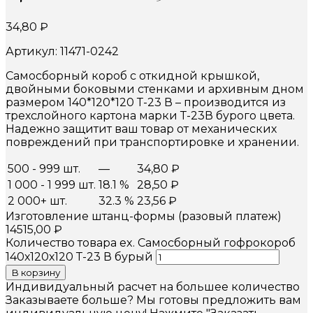
34,80
₽
Артикул: 11471-0242
Самосборный короб с откидной крышкой,
двойными боковыми стенками и архивным дном
размером 140*120*120 Т-23 В – производится из
трехслойного картона марки Т-23В бурого цвета.
Надежно защитит ваш товар от механических
повреждений при транспортировке и хранении.
500 - 999 шт.
—
34,80
₽
1 000 - 1 999 шт.
18.1 %
28,50
₽
2 000+ шт.
32.3 %
23,56
₽
Изготовление штанц-формы (разовый платеж)
14515,00
₽
Количество товара ex. Самосборный гофрокороб
140х120х120 Т-23 В бурый
В корзину
Индивидуальный расчет на большее количество
Заказываете больше? Мы готовы предложить вам