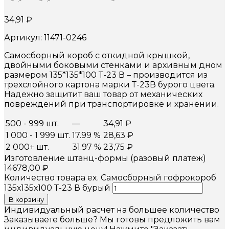
34,91
₽
Артикул: 11471-0246
Самосборный короб с откидной крышкой,
двойными боковыми стенками и архивным дном
размером 135*135*100 Т-23 В – производится из
трехслойного картона марки Т-23В бурого цвета.
Надежно защитит ваш товар от механических
повреждений при транспортировке и хранении.
500 - 999 шт.
—
34,91
₽
1 000 - 1 999 шт.
17.99 %
28,63
₽
2 000+ шт.
31.97 %
23,75
₽
Изготовление штанц-формы (разовый платеж)
14678,00
₽
Количество товара ex. Самосборный гофрокороб
135х135х100 Т-23 В бурый
В корзину
Индивидуальный расчет на большее количество
Заказываете больше? Мы готовы предложить вам