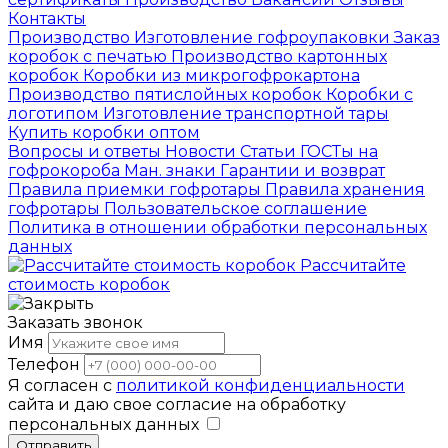
Контакты
Производство
Изготовление гофроупаковки
Заказ
коробок с печатью
Производство картонных
коробок
Коробки из микрогофрокартона
Производство пятислойных коробок
Коробки с
логотипом
Изготовление транспортной тары
Купить коробки оптом
Вопросы и ответы
Новости
Статьи
ГОСТы на
гофрокороба
Ман. знаки
Гарантии и возврат
Правила приемки гофротары
Правила хранения
гофротары
Пользовательское соглашение
Политика в отношении обработки персональных
данных
Рассчитайте
стоимость коробок
Заказать звонок
Имя
Телефон
Я согласен с
политикой конфиденциальности
сайта и даю свое согласие на обработку
персональных данных
Отправить