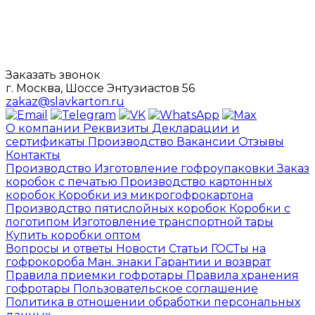
Заказать звонок
г. Москва, Шоссе Энтузиастов 56
zakaz@slavkarton.ru
О компании
Реквизиты
Декларации и
сертификаты
Производство
Вакансии
Отзывы
Контакты
Производство
Изготовление гофроупаковки
Заказ
коробок с печатью
Производство картонных
коробок
Коробки из микрогофрокартона
Производство пятислойных коробок
Коробки с
логотипом
Изготовление транспортной тары
Купить коробки оптом
Вопросы и ответы
Новости
Статьи
ГОСТы на
гофрокороба
Ман. знаки
Гарантии и возврат
Правила приемки гофротары
Правила хранения
гофротары
Пользовательское соглашение
Политика в отношении обработки персональных