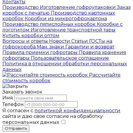
Контакты
Производство
Изготовление гофроупаковки
Заказ
коробок с печатью
Производство картонных
коробок
Коробки из микрогофрокартона
Производство пятислойных коробок
Коробки с
логотипом
Изготовление транспортной тары
Купить коробки оптом
Вопросы и ответы
Новости
Статьи
ГОСТы на
гофрокороба
Ман. знаки
Гарантии и возврат
Правила приемки гофротары
Правила хранения
гофротары
Пользовательское соглашение
Политика в отношении обработки персональных
данных
Рассчитайте
стоимость коробок
Заказать звонок
Имя
Телефон
Я согласен с
политикой конфиденциальности
сайта и даю свое согласие на обработку
персональных данных
Отправить