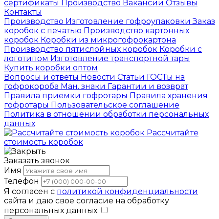
сертификаты
Производство
Вакансии
Отзывы
Контакты
Производство
Изготовление гофроупаковки
Заказ
коробок с печатью
Производство картонных
коробок
Коробки из микрогофрокартона
Производство пятислойных коробок
Коробки с
логотипом
Изготовление транспортной тары
Купить коробки оптом
Вопросы и ответы
Новости
Статьи
ГОСТы на
гофрокороба
Ман. знаки
Гарантии и возврат
Правила приемки гофротары
Правила хранения
гофротары
Пользовательское соглашение
Политика в отношении обработки персональных
данных
Рассчитайте
стоимость коробок
Заказать звонок
Имя
Телефон
Я согласен с
политикой конфиденциальности
сайта и даю свое согласие на обработку
персональных данных