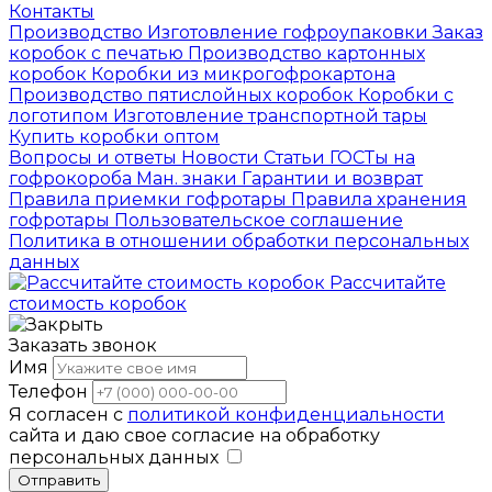
Контакты
Производство
Изготовление гофроупаковки
Заказ
коробок с печатью
Производство картонных
коробок
Коробки из микрогофрокартона
Производство пятислойных коробок
Коробки с
логотипом
Изготовление транспортной тары
Купить коробки оптом
Вопросы и ответы
Новости
Статьи
ГОСТы на
гофрокороба
Ман. знаки
Гарантии и возврат
Правила приемки гофротары
Правила хранения
гофротары
Пользовательское соглашение
Политика в отношении обработки персональных
данных
Рассчитайте
стоимость коробок
Заказать звонок
Имя
Телефон
Я согласен с
политикой конфиденциальности
сайта и даю свое согласие на обработку
персональных данных
Отправить