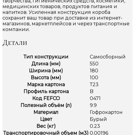
творчества, гигиенических средств, косметики,
медицинских товаров, продуктов питания и
напитков. Усиленная конструкция короба
сохранит ваш товар при доставке из интернет-
магазинов, маркетплейсов и через транспортные
компании.
Детали
Тип конструкции
Самосборный
Длина (мм)
550
Ширина (мм)
180
Высота (мм)
100
Марка картона
Т23
Профиль картона
B
Код FEFCO
0471
Полезный объём (л)
9.9
Материал
Гофрокартон
Цвет
Бурый
Вес (кг)
0.23
Транспортировочный объем (м3)
0.00196