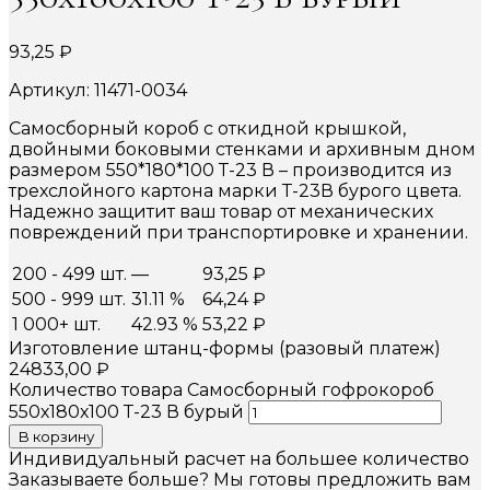
93,25
₽
Артикул: 11471-0034
Самосборный короб с откидной крышкой,
двойными боковыми стенками и архивным дном
размером 550*180*100 Т-23 В – производится из
трехслойного картона марки Т-23В бурого цвета.
Надежно защитит ваш товар от механических
повреждений при транспортировке и хранении.
200 - 499 шт.
—
93,25
₽
500 - 999 шт.
31.11 %
64,24
₽
1 000+ шт.
42.93 %
53,22
₽
Изготовление штанц-формы (разовый платеж)
24833,00
₽
Количество товара Самосборный гофрокороб
550х180х100 Т-23 В бурый
В корзину
Индивидуальный расчет на большее количество
Заказываете больше? Мы готовы предложить вам