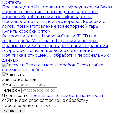
Контакты
Производство
Изготовление гофроупаковки
Заказ
коробок с печатью
Производство картонных
коробок
Коробки из микрогофрокартона
Производство пятислойных коробок
Коробки с
логотипом
Изготовление транспортной тары
Купить коробки оптом
Вопросы и ответы
Новости
Статьи
ГОСТы на
гофрокороба
Ман. знаки
Гарантии и возврат
Правила приемки гофротары
Правила хранения
гофротары
Пользовательское соглашение
Политика в отношении обработки персональных
данных
Рассчитайте
стоимость коробок
Заказать звонок
Имя
Телефон
Я согласен с
политикой конфиденциальности
сайта и даю свое согласие на обработку
персональных данных
Отправить