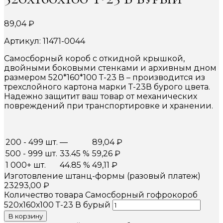
89,04
₽
Артикул: 11471-0044
Самосборный короб с откидной крышкой,
двойными боковыми стенками и архивным дном
размером 520*160*100 Т-23 В – производится из
трехслойного картона марки Т-23В бурого цвета.
Надежно защитит ваш товар от механических
повреждений при транспортировке и хранении.
200 - 499 шт.
—
89,04
₽
500 - 999 шт.
33.45 %
59,26
₽
1 000+ шт.
44.85 %
49,11
₽
Изготовление штанц-формы (разовый платеж)
23293,00
₽
Количество товара Самосборный гофрокороб
520х160х100 Т-23 В бурый
В корзину