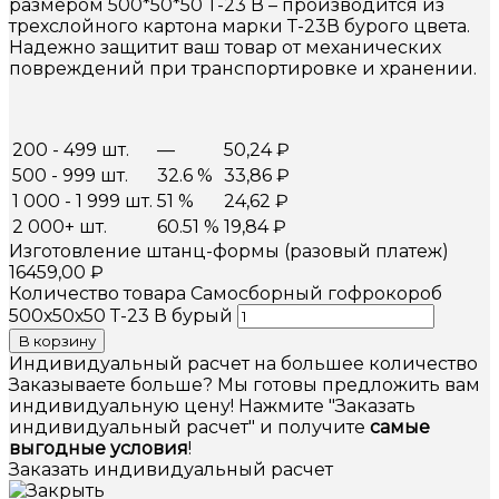
размером 500*50*50 Т-23 В – производится из
трехслойного картона марки Т-23В бурого цвета.
Надежно защитит ваш товар от механических
повреждений при транспортировке и хранении.
200 - 499 шт.
—
50,24
₽
500 - 999 шт.
32.6 %
33,86
₽
1 000 - 1 999 шт.
51 %
24,62
₽
2 000+ шт.
60.51 %
19,84
₽
Изготовление штанц-формы (разовый платеж)
16459,00
₽
Количество товара Самосборный гофрокороб
500х50х50 Т-23 В бурый
В корзину
Индивидуальный расчет на большее количество
Заказываете больше? Мы готовы предложить вам
индивидуальную цену! Нажмите "Заказать
индивидуальный расчет" и получите
самые
выгодные условия
!
Заказать индивидуальный расчет