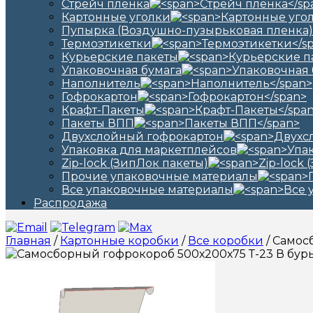
Стрейч пленка
Картонные уголки
Пупырка (Воздушно-пузырьковая пленка)
Термоэтикетки
Курьерские пакеты
Упаковочная бумага
Наполнитель
Гофрокартон
Крафт-Пакеты
Пакеты ВПП
Двухслойный гофрокартон
Упаковка для маркетплейсов
Zip-lock (ЗипЛок пакеты)
Прочие упаковочные материалы
Все упаковочные материалы
Распродажа
Главная
/
Картонные коробки
/
Все коробки
/ Самос