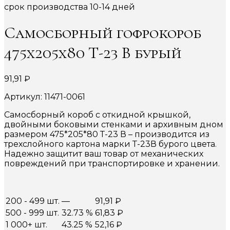
срок производства 10-14 дней
Самосборный гофрокороб
475х205х80 Т-23 В бурый
91,91
₽
Артикул: 11471-0061
Самосборный короб с откидной крышкой,
двойными боковыми стенками и архивным дном
размером 475*205*80 Т-23 В – производится из
трехслойного картона марки Т-23В бурого цвета.
Надежно защитит ваш товар от механических
повреждений при транспортировке и хранении.
200 - 499 шт.
—
91,91
₽
500 - 999 шт.
32.73 %
61,83
₽
1 000+ шт.
43.25 %
52,16
₽