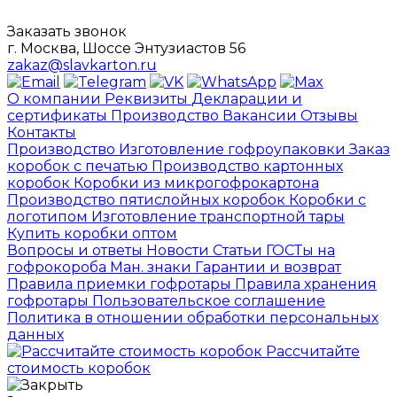
Заказать звонок
г. Москва, Шоссе Энтузиастов 56
zakaz@slavkarton.ru
О компании
Реквизиты
Декларации и
сертификаты
Производство
Вакансии
Отзывы
Контакты
Производство
Изготовление гофроупаковки
Заказ
коробок с печатью
Производство картонных
коробок
Коробки из микрогофрокартона
Производство пятислойных коробок
Коробки с
логотипом
Изготовление транспортной тары
Купить коробки оптом
Вопросы и ответы
Новости
Статьи
ГОСТы на
гофрокороба
Ман. знаки
Гарантии и возврат
Правила приемки гофротары
Правила хранения
гофротары
Пользовательское соглашение
Политика в отношении обработки персональных
данных
Рассчитайте
стоимость коробок