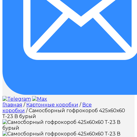
Главная
/
Картонные коробки
/
Все
коробки
/ Самосборный гофрокороб 425х60х60
Т-23 В бурый