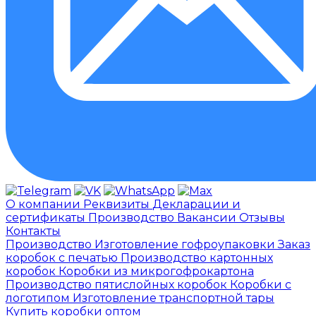
О компании
Реквизиты
Декларации и
сертификаты
Производство
Вакансии
Отзывы
Контакты
Производство
Изготовление гофроупаковки
Заказ
коробок с печатью
Производство картонных
коробок
Коробки из микрогофрокартона
Производство пятислойных коробок
Коробки с
логотипом
Изготовление транспортной тары
Купить коробки оптом