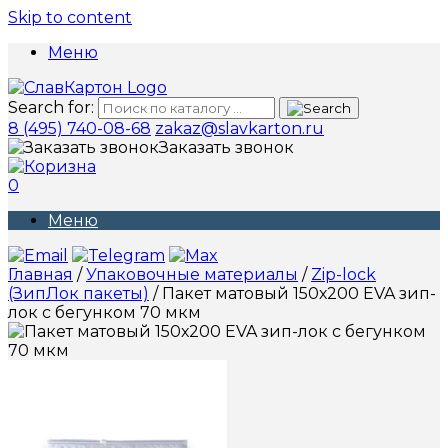
Skip to content
Меню
Search for:
8 (495) 740-08-68
zakaz@slavkarton.ru
Заказать звонок
0
Меню
Главная
/
Упаковочные материалы
/
Zip-lock
(ЗипЛок пакеты)
/ Пакет матовый 150х200 EVA зип-
лок с бегунком 70 мкм