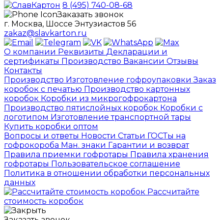
8 (495) 740-08-68
Заказать звонок
г. Москва, Шоссе Энтузиастов 56
zakaz@slavkarton.ru
О компании
Реквизиты
Декларации и
сертификаты
Производство
Вакансии
Отзывы
Контакты
Производство
Изготовление гофроупаковки
Заказ
коробок с печатью
Производство картонных
коробок
Коробки из микрогофрокартона
Производство пятислойных коробок
Коробки с
логотипом
Изготовление транспортной тары
Купить коробки оптом
Вопросы и ответы
Новости
Статьи
ГОСТы на
гофрокороба
Ман. знаки
Гарантии и возврат
Правила приемки гофротары
Правила хранения
гофротары
Пользовательское соглашение
Политика в отношении обработки персональных
данных
Рассчитайте
стоимость коробок
Заказать звонок