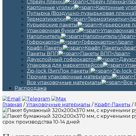
Стрейч пленка
Картонные уголки
Пупырка (Воздушно-пузырьковая пленка)
Термоэтикетки
Курьерские пакеты
Упаковочная бумага
Наполнитель
Гофрокартон
Крафт-Пакеты
Пакеты ВПП
Двухслойный гофрокартон
Упаковка для маркетплейсов
Zip-lock (ЗипЛок пакеты)
Прочие упаковочные материалы
Все упаковочные материалы
Распродажа
Главная
/
Упаковочные материалы
/
Крафт-Пакеты
/
срок производства 10-14 дней