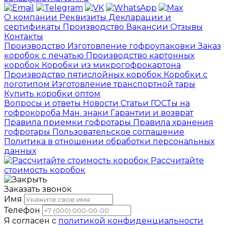
О компании
Реквизиты
Декларации и
сертификаты
Производство
Вакансии
Отзывы
Контакты
Производство
Изготовление гофроупаковки
Заказ
коробок с печатью
Производство картонных
коробок
Коробки из микрогофрокартона
Производство пятислойных коробок
Коробки с
логотипом
Изготовление транспортной тары
Купить коробки оптом
Вопросы и ответы
Новости
Статьи
ГОСТы на
гофрокороба
Ман. знаки
Гарантии и возврат
Правила приемки гофротары
Правила хранения
гофротары
Пользовательское соглашение
Политика в отношении обработки персональных
данных
Рассчитайте
стоимость коробок
Заказать звонок
Имя
Телефон
Я согласен с
политикой конфиденциальности