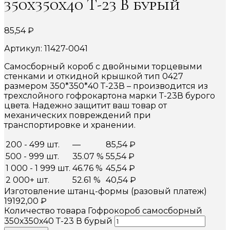
350х350х40 Т-23 В бурый
85,54
₽
Артикул: 11427-0041
Самосборный короб с двойными торцевыми
стенками и откидной крышкой тип 0427
размером 350*350*40 Т-23В – производится из
трехслойного гофрокартона марки Т-23В бурого
цвета. Надежно защитит ваш товар от
механических повреждений при
транспортировке и хранении.
200 - 499 шт.
—
85,54
₽
500 - 999 шт.
35.07 %
55,54
₽
1 000 - 1 999 шт.
46.76 %
45,54
₽
2 000+ шт.
52.61 %
40,54
₽
Изготовление штанц-формы (разовый платеж)
19192,00
₽
Количество товара Гофрокороб самосборный
350х350х40 Т-23 В бурый