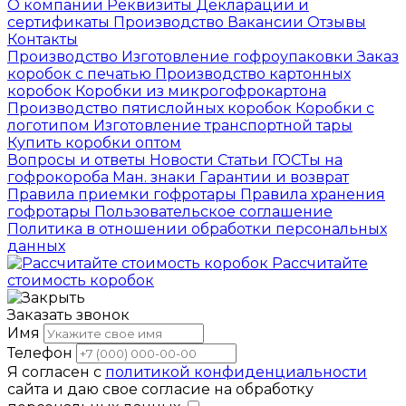
О компании
Реквизиты
Декларации и
сертификаты
Производство
Вакансии
Отзывы
Контакты
Производство
Изготовление гофроупаковки
Заказ
коробок с печатью
Производство картонных
коробок
Коробки из микрогофрокартона
Производство пятислойных коробок
Коробки с
логотипом
Изготовление транспортной тары
Купить коробки оптом
Вопросы и ответы
Новости
Статьи
ГОСТы на
гофрокороба
Ман. знаки
Гарантии и возврат
Правила приемки гофротары
Правила хранения
гофротары
Пользовательское соглашение
Политика в отношении обработки персональных
данных
Рассчитайте
стоимость коробок
Заказать звонок
Имя
Телефон
Я согласен с
политикой конфиденциальности
сайта и даю свое согласие на обработку