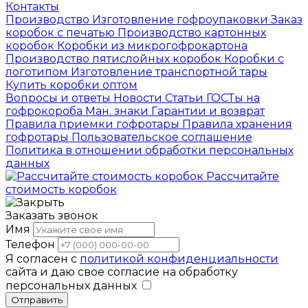
Контакты
Производство
Изготовление гофроупаковки
Заказ
коробок с печатью
Производство картонных
коробок
Коробки из микрогофрокартона
Производство пятислойных коробок
Коробки с
логотипом
Изготовление транспортной тары
Купить коробки оптом
Вопросы и ответы
Новости
Статьи
ГОСТы на
гофрокороба
Ман. знаки
Гарантии и возврат
Правила приемки гофротары
Правила хранения
гофротары
Пользовательское соглашение
Политика в отношении обработки персональных
данных
Рассчитайте
стоимость коробок
Заказать звонок
Имя
Телефон
Я согласен с
политикой конфиденциальности
сайта и даю свое согласие на обработку
персональных данных
Отправить