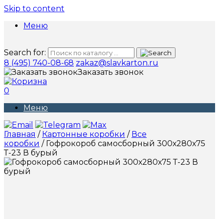
Skip to content
Меню
Search for:
8 (495) 740-08-68
zakaz@slavkarton.ru
Заказать звонок
0
Меню
Главная
/
Картонные коробки
/
Все
коробки
/ Гофрокороб самосборный 300х280х75
Т-23 В бурый