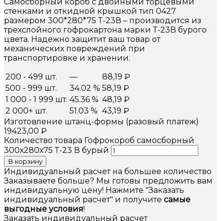
Самосборный короб с двойными торцевыми
стенками и откидной крышкой тип 0427
размером 300*280*75 Т-23В – производится из
трехслойного гофрокартона марки Т-23В бурого
цвета. Надежно защитит ваш товар от
механических повреждений при
транспортировке и хранении.
200 - 499 шт.
—
88,19
₽
500 - 999 шт.
34.02 %
58,19
₽
1 000 - 1 999 шт.
45.36 %
48,19
₽
2 000+ шт.
51.03 %
43,19
₽
Изготовление штанц-формы (разовый платеж)
19423,00
₽
Количество товара Гофрокороб самосборный
300х280х75 Т-23 В бурый
В корзину
Индивидуальный расчет на большее количество
Заказываете больше? Мы готовы предложить вам
индивидуальную цену! Нажмите "Заказать
индивидуальный расчет" и получите
самые
выгодные условия
!
Заказать индивидуальный расчет