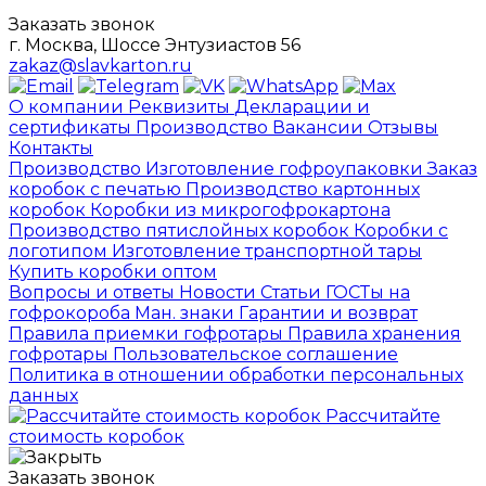
Заказать звонок
г. Москва, Шоссе Энтузиастов 56
zakaz@slavkarton.ru
О компании
Реквизиты
Декларации и
сертификаты
Производство
Вакансии
Отзывы
Контакты
Производство
Изготовление гофроупаковки
Заказ
коробок с печатью
Производство картонных
коробок
Коробки из микрогофрокартона
Производство пятислойных коробок
Коробки с
логотипом
Изготовление транспортной тары
Купить коробки оптом
Вопросы и ответы
Новости
Статьи
ГОСТы на
гофрокороба
Ман. знаки
Гарантии и возврат
Правила приемки гофротары
Правила хранения
гофротары
Пользовательское соглашение
Политика в отношении обработки персональных
данных
Рассчитайте
стоимость коробок
Заказать звонок