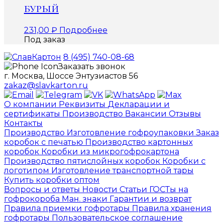
бурый
231,00
₽
Подробнее
Под заказ
8 (495) 740-08-68
Заказать звонок
г. Москва, Шоссе Энтузиастов 56
zakaz@slavkarton.ru
О компании
Реквизиты
Декларации и
сертификаты
Производство
Вакансии
Отзывы
Контакты
Производство
Изготовление гофроупаковки
Заказ
коробок с печатью
Производство картонных
коробок
Коробки из микрогофрокартона
Производство пятислойных коробок
Коробки с
логотипом
Изготовление транспортной тары
Купить коробки оптом
Вопросы и ответы
Новости
Статьи
ГОСТы на
гофрокороба
Ман. знаки
Гарантии и возврат
Правила приемки гофротары
Правила хранения
гофротары
Пользовательское соглашение