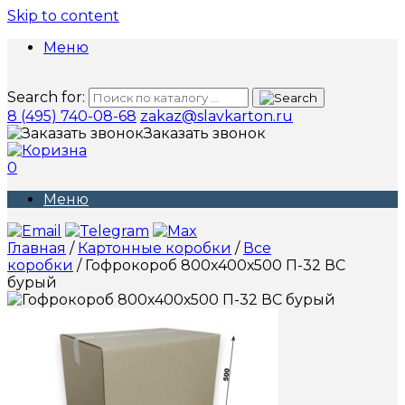
Skip to content
Меню
Search for:
8 (495) 740-08-68
zakaz@slavkarton.ru
Заказать звонок
0
Меню
Главная
/
Картонные коробки
/
Все
коробки
/ Гофрокороб 800х400х500 П-32 ВС
бурый