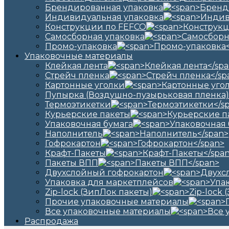
Брендированная упаковка
Индивидуальная упаковка
Конструкции по FEFCO
Самосборная упаковка
Промо-упаковка
Упаковочные материалы
Клейкая лента
Стрейч пленка
Картонные уголки
Пупырка (Воздушно-пузырьковая пленка)
Термоэтикетки
Курьерские пакеты
Упаковочная бумага
Наполнитель
Гофрокартон
Крафт-Пакеты
Пакеты ВПП
Двухслойный гофрокартон
Упаковка для маркетплейсов
Zip-lock (ЗипЛок пакеты)
Прочие упаковочные материалы
Все упаковочные материалы
Распродажа