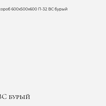
короб 600х500х600 П-32 ВС бурый
 ВС бурый