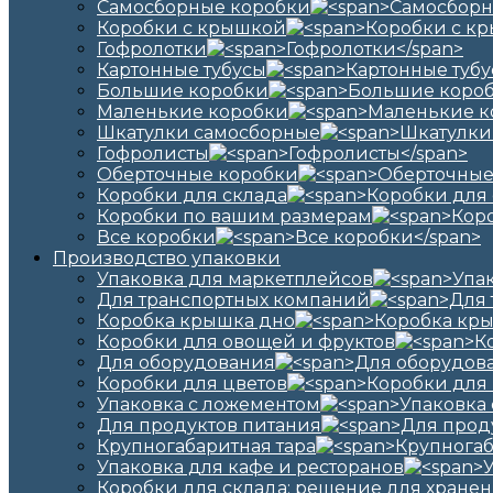
Самосборные коробки
Коробки с крышкой
Гофролотки
Картонные тубусы
Большие коробки
Маленькие коробки
Шкатулки самосборные
Гофролисты
Оберточные коробки
Коробки для склада
Коробки по вашим размерам
Все коробки
Производство упаковки
Упаковка для маркетплейсов
Для транспортных компаний
Коробка крышка дно
Коробки для овощей и фруктов
Для оборудования
Коробки для цветов
Упаковка с ложементом
Для продуктов питания
Крупногабаритная тара
Упаковка для кафе и ресторанов
Коробки для склада: решение для хранен