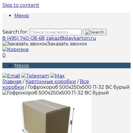
Skip to content
Меню
Search for:
8 (495) 740-08-68
zakaz@slavkarton.ru
Заказать звонок
0
Меню
Главная
/
Картонные коробки
/
Все
коробки
/ Гофрокороб 500х250х500 П-32 ВС бурый