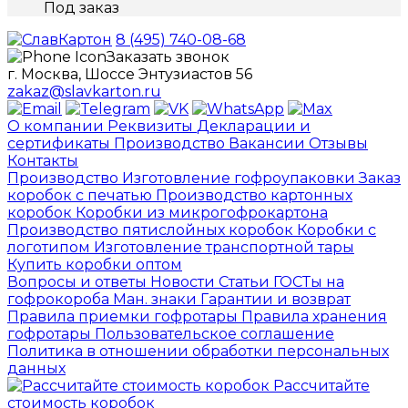
Под заказ
8 (495) 740-08-68
Заказать звонок
г. Москва, Шоссе Энтузиастов 56
zakaz@slavkarton.ru
О компании
Реквизиты
Декларации и
сертификаты
Производство
Вакансии
Отзывы
Контакты
Производство
Изготовление гофроупаковки
Заказ
коробок с печатью
Производство картонных
коробок
Коробки из микрогофрокартона
Производство пятислойных коробок
Коробки с
логотипом
Изготовление транспортной тары
Купить коробки оптом
Вопросы и ответы
Новости
Статьи
ГОСТы на
гофрокороба
Ман. знаки
Гарантии и возврат
Правила приемки гофротары
Правила хранения
гофротары
Пользовательское соглашение
Политика в отношении обработки персональных
данных
Рассчитайте
стоимость коробок