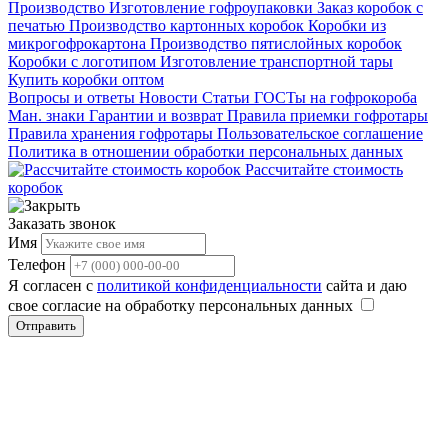
Производство
Изготовление гофроупаковки
Заказ коробок с
печатью
Производство картонных коробок
Коробки из
микрогофрокартона
Производство пятислойных коробок
Коробки с логотипом
Изготовление транспортной тары
Купить коробки оптом
Вопросы и ответы
Новости
Статьи
ГОСТы на гофрокороба
Ман. знаки
Гарантии и возврат
Правила приемки гофротары
Правила хранения гофротары
Пользовательское соглашение
Политика в отношении обработки персональных данных
Рассчитайте стоимость
коробок
Заказать звонок
Имя
Телефон
Я согласен с
политикой конфиденциальности
сайта и даю
свое согласие на обработку персональных данных
Отправить