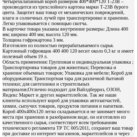
Четырехклапанный короб размером 400*400*120 Т-23В –
производится из трехслойного картона марки Т-23В бурого
цвета. Защитит ваш товар от механических повреждений,
влаги и солнечных лучей при транспортировке и хранении.
Легко упаковывается с помощью скотча.
В карточке товара указаны внутренние размеры: Длина 400
мм; ширина 400 мм; высота 120 мм.
Толщина гофрокартона 3 мм.
Изготовлен из полностью перерабатываемого сырья.
Картонный гофроящик 400 400 120 весит около 0,3 кг и имеет
полезный объем 19 л.
Область применения: Групповая и индивидуальная упаковка ;
Транспортировка товаров для животных; Перевозка и
хранение объемных товаров; Упаковка для мебели; Короб для
оборудования; Транспортная тара для различной бытовой
техники; для сантехники и строительных
материалов;Отлично подходит для Вайлдберриз, ОЗОН,
Яндекс Маркет и других маркетплейсов. Так же наши
клиенты используют короб для упаковки автозапчастей,
химии, сыпучих товаров, продуктов питания и напитков.
Короб 400х400х120 легко складывается и не занимает много
места при хранении в разобранном виде, он изготовлен из
качественного сырья, соответствует всем требованиям
технического регламента ТР ТС 005/2011, сохранит ваш товар
при доставке из интернет магазинов, маркетплейсов и через