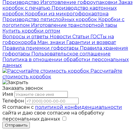
Производство
Изготовление гофроупаковки
Заказ
коробок с печатью
Производство картонных
коробок
Коробки из микрогофрокартона
Производство пятислойных коробок
Коробки с
логотипом
Изготовление транспортной тары
Купить коробки оптом
Вопросы и ответы
Новости
Статьи
ГОСТы на
гофрокороба
Ман. знаки
Гарантии и возврат
Правила приемки гофротары
Правила хранения
гофротары
Пользовательское соглашение
Политика в отношении обработки персональных
данных
Рассчитайте
стоимость коробок
Заказать звонок
Имя
Телефон
Я согласен с
политикой конфиденциальности
сайта и даю свое согласие на обработку
персональных данных
Отправить