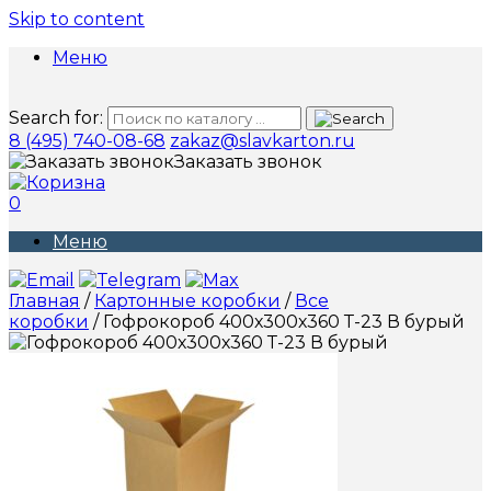
Skip to content
Меню
Search for:
8 (495) 740-08-68
zakaz@slavkarton.ru
Заказать звонок
0
Меню
Главная
/
Картонные коробки
/
Все
коробки
/ Гофрокороб 400х300х360 Т-23 В бурый