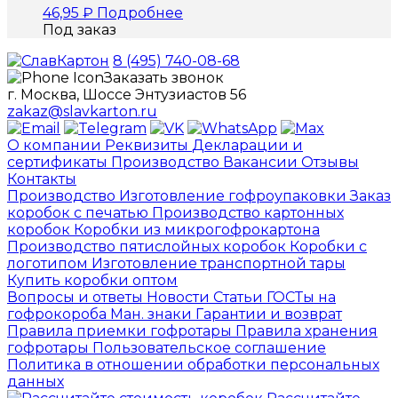
46,95
₽
Подробнее
Под заказ
8 (495) 740-08-68
Заказать звонок
г. Москва, Шоссе Энтузиастов 56
zakaz@slavkarton.ru
О компании
Реквизиты
Декларации и
сертификаты
Производство
Вакансии
Отзывы
Контакты
Производство
Изготовление гофроупаковки
Заказ
коробок с печатью
Производство картонных
коробок
Коробки из микрогофрокартона
Производство пятислойных коробок
Коробки с
логотипом
Изготовление транспортной тары
Купить коробки оптом
Вопросы и ответы
Новости
Статьи
ГОСТы на
гофрокороба
Ман. знаки
Гарантии и возврат
Правила приемки гофротары
Правила хранения
гофротары
Пользовательское соглашение
Политика в отношении обработки персональных
данных