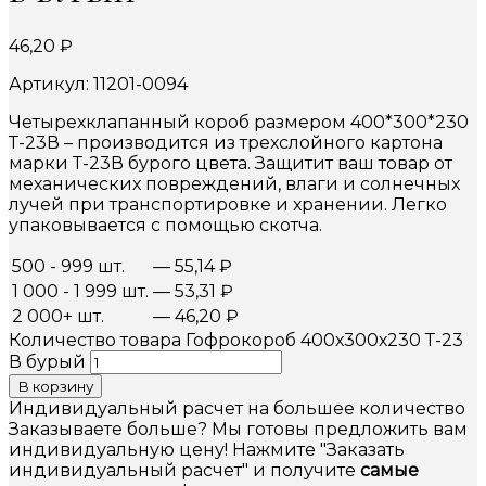
46,20
₽
Артикул: 11201-0094
Четырехклапанный короб размером 400*300*230
Т-23В – производится из трехслойного картона
марки Т-23В бурого цвета. Защитит ваш товар от
механических повреждений, влаги и солнечных
лучей при транспортировке и хранении. Легко
упаковывается с помощью скотча.
500 - 999 шт.
—
55,14
₽
1 000 - 1 999 шт.
—
53,31
₽
2 000+ шт.
—
46,20
₽
Количество товара Гофрокороб 400х300х230 Т-23
В бурый
В корзину
Индивидуальный расчет на большее количество
Заказываете больше? Мы готовы предложить вам
индивидуальную цену! Нажмите "Заказать
индивидуальный расчет" и получите
самые