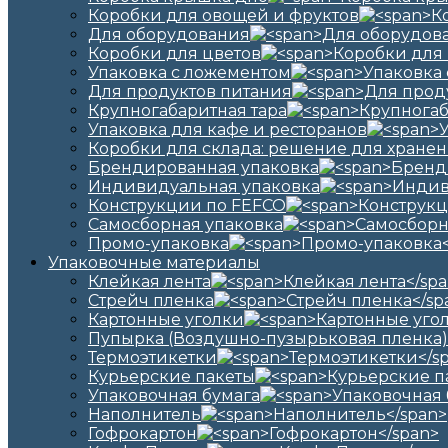
Коробки для овощей и фруктов
Для оборудования
Коробки для цветов
Упаковка с ложементом
Для продуктов питания
Крупногабаритная тара
Упаковка для кафе и ресторанов
Коробки для склада: решение для хранен
Брендированная упаковка
Индивидуальная упаковка
Конструкции по FEFCO
Самосборная упаковка
Промо-упаковка
Упаковочные материалы
Клейкая лента
Стрейч пленка
Картонные уголки
Пупырка (Воздушно-пузырьковая пленка)
Термоэтикетки
Курьерские пакеты
Упаковочная бумага
Наполнитель
Гофрокартон