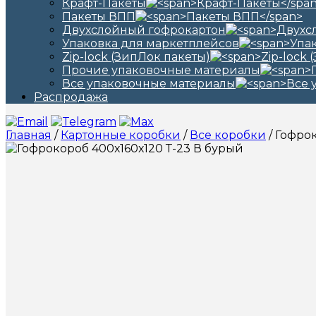
Крафт-Пакеты
Пакеты ВПП
Двухслойный гофрокартон
Упаковка для маркетплейсов
Zip-lock (ЗипЛок пакеты)
Прочие упаковочные материалы
Все упаковочные материалы
Распродажа
Главная
/
Картонные коробки
/
Все коробки
/ Гофро