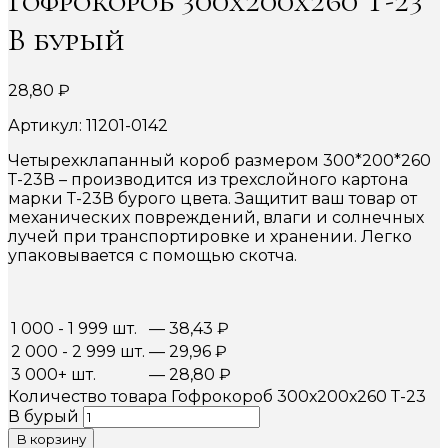
Гофрокороб 300х200х260 Т-23
В бурый
28,80
₽
Артикул: 11201-0142
Четырехклапанный короб размером 300*200*260
Т-23В – производится из трехслойного картона
марки Т-23В бурого цвета. Защитит ваш товар от
механических повреждений, влаги и солнечных
лучей при транспортировке и хранении. Легко
упаковывается с помощью скотча.
1 000 - 1 999 шт.
—
38,43
₽
2 000 - 2 999 шт.
—
29,96
₽
3 000+ шт.
—
28,80
₽
Количество товара Гофрокороб 300х200х260 Т-23
В бурый
В корзину