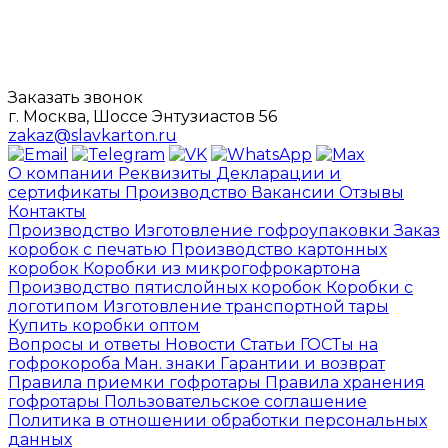
Заказать звонок
г. Москва, Шоссе Энтузиастов 56
zakaz@slavkarton.ru
О компании
Реквизиты
Декларации и
сертификаты
Производство
Вакансии
Отзывы
Контакты
Производство
Изготовление гофроупаковки
Заказ
коробок с печатью
Производство картонных
коробок
Коробки из микрогофрокартона
Производство пятислойных коробок
Коробки с
логотипом
Изготовление транспортной тары
Купить коробки оптом
Вопросы и ответы
Новости
Статьи
ГОСТы на
гофрокороба
Ман. знаки
Гарантии и возврат
Правила приемки гофротары
Правила хранения
гофротары
Пользовательское соглашение
Политика в отношении обработки персональных
данных