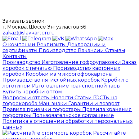
Заказать звонок
г. Москва, Шоссе Энтузиастов 56
zakaz@slavkarton.ru
О компании
Реквизиты
Декларации и
сертификаты
Производство
Вакансии
Отзывы
Контакты
Производство
Изготовление гофроупаковки
Заказ
коробок с печатью
Производство картонных
коробок
Коробки из микрогофрокартона
Производство пятислойных коробок
Коробки с
логотипом
Изготовление транспортной тары
Купить коробки оптом
Вопросы и ответы
Новости
Статьи
ГОСТы на
гофрокороба
Ман. знаки
Гарантии и возврат
Правила приемки гофротары
Правила хранения
гофротары
Пользовательское соглашение
Политика в отношении обработки персональных
данных
Рассчитайте
стоимость коробок