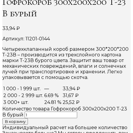
Гофрокороб 300х200х200 Т-23
В бурый
33,94
₽
Артикул: 11201-0144
Четырехклапанный короб размером 300*200*200
Т-23В – производится из трехслойного картона
марки Т-23В бурого цвета. Защитит ваш товар от
механических повреждений, влаги и солнечных
лучей при транспортировке и хранении. Легко
упаковывается с помощью скотча.
1 000 - 1 999 шт.
—
33,94
₽
2 000 - 2 999 шт.
6.69 %
31,67
₽
3 000+ шт.
24.81 %
25,52
₽
Количество товара Гофрокороб 300х200х200 Т-23
В бурый
В корзину
Индивидуальный расчет на большее количество