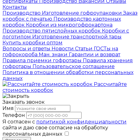
сертификаты
Производство
Вакансии
Отзывы
Контакты
Производство
Изготовление гофроупаковки
Заказ
коробок с печатью
Производство картонных
коробок
Коробки из микрогофрокартона
Производство пятислойных коробок
Коробки с
логотипом
Изготовление транспортной тары
Купить коробки оптом
Вопросы и ответы
Новости
Статьи
ГОСТы на
гофрокороба
Ман. знаки
Гарантии и возврат
Правила приемки гофротары
Правила хранения
гофротары
Пользовательское соглашение
Политика в отношении обработки персональных
данных
Рассчитайте
стоимость коробок
Заказать звонок
Имя
Телефон
Я согласен с
политикой конфиденциальности
сайта и даю свое согласие на обработку
персональных данных