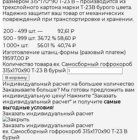
размером 315*170*90 Т-23 В – производится из
трехслойного картона марки Т-23В бурого цвета.
Надежно защитит ваш товар от механических
повреждений при транспортировке и хранении.
200 - 499 шт.
—
92,61
₽
500 - 999 шт.
36.72 %
58,60
₽
1 000+ шт.
56.01 %
40,74
₽
Изготовление штанц-формы (разовый платеж)
19597,00
₽
Количество товара ex. Самосборный гофрокороб
315х170х90 Т-23 В бурый
В корзину
Индивидуальный расчет на большее количество
Заказываете больше? Мы готовы предложить вам
индивидуальную цену! Нажмите "Заказать
индивидуальный расчет" и получите
самые
выгодные условия
!
Заказать индивидуальный расчет
Заказать индивидуальный расчет
ex. Самосборный гофрокороб 315х170х90 Т-23 В
бурый