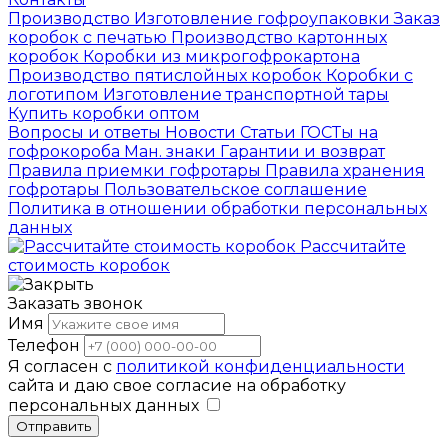
Производство
Изготовление гофроупаковки
Заказ
коробок с печатью
Производство картонных
коробок
Коробки из микрогофрокартона
Производство пятислойных коробок
Коробки с
логотипом
Изготовление транспортной тары
Купить коробки оптом
Вопросы и ответы
Новости
Статьи
ГОСТы на
гофрокороба
Ман. знаки
Гарантии и возврат
Правила приемки гофротары
Правила хранения
гофротары
Пользовательское соглашение
Политика в отношении обработки персональных
данных
Рассчитайте
стоимость коробок
Заказать звонок
Имя
Телефон
Я согласен с
политикой конфиденциальности
сайта и даю свое согласие на обработку
персональных данных
Отправить