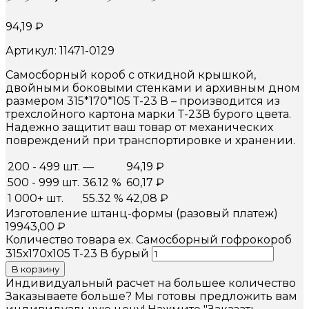
94,19
₽
Артикул: 11471-0129
Самосборный короб с откидной крышкой,
двойными боковыми стенками и архивным дном
размером 315*170*105 Т-23 В – производится из
трехслойного картона марки Т-23В бурого цвета.
Надежно защитит ваш товар от механических
повреждений при транспортировке и хранении.
200 - 499 шт.
—
94,19
₽
500 - 999 шт.
36.12 %
60,17
₽
1 000+ шт.
55.32 %
42,08
₽
Изготовление штанц-формы (разовый платеж)
19943,00
₽
Количество товара ex. Самосборный гофрокороб
315х170х105 Т-23 В бурый
В корзину
Индивидуальный расчет на большее количество
Заказываете больше? Мы готовы предложить вам