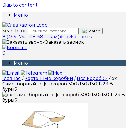
Skip to content
Меню
Search for:
8 (495) 740-08-68
zakaz@slavkarton.ru
Заказать звонок
0
Меню
Главная
/
Картонные коробки
/
Все коробки
/ ex.
Самосборный гофрокороб 300х130х130 Т-23 В
бурый