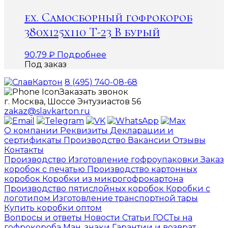
ex. Самосборный гофрокороб
380х125х110 Т-23 В бурый
90,79
₽
Подробнее
Под заказ
8 (495) 740-08-68
Заказать звонок
г. Москва, Шоссе Энтузиастов 56
zakaz@slavkarton.ru
О компании
Реквизиты
Декларации и
сертификаты
Производство
Вакансии
Отзывы
Контакты
Производство
Изготовление гофроупаковки
Заказ
коробок с печатью
Производство картонных
коробок
Коробки из микрогофрокартона
Производство пятислойных коробок
Коробки с
логотипом
Изготовление транспортной тары
Купить коробки оптом
Вопросы и ответы
Новости
Статьи
ГОСТы на
гофрокороба
Ман. знаки
Гарантии и возврат