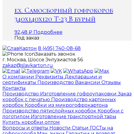
ex. Самосборный гофрокороб
340х140х120 Т-23 В бурый
92,48
₽
Подробнее
Под заказ
8 (495) 740-08-68
Заказать звонок
г. Москва, Шоссе Энтузиастов 56
zakaz@slavkarton.ru
О компании
Реквизиты
Декларации и
сертификаты
Производство
Вакансии
Отзывы
Контакты
Производство
Изготовление гофроупаковки
Заказ
коробок с печатью
Производство картонных
коробок
Коробки из микрогофрокартона
Производство пятислойных коробок
Коробки с
логотипом
Изготовление транспортной тары
Купить коробки оптом
Вопросы и ответы
Новости
Статьи
ГОСТы на
гофрокороба
Ман. знаки
Гарантии и возврат