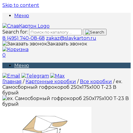
Skip to content
Меню
Search for:
8 (495) 740-08-68
zakaz@slavkarton.ru
Заказать звонок
0
Меню
Главная
/
Картонные коробки
/
Все коробки
/ ex.
Самосборный гофрокороб 250х175х100 Т-23 В
бурый