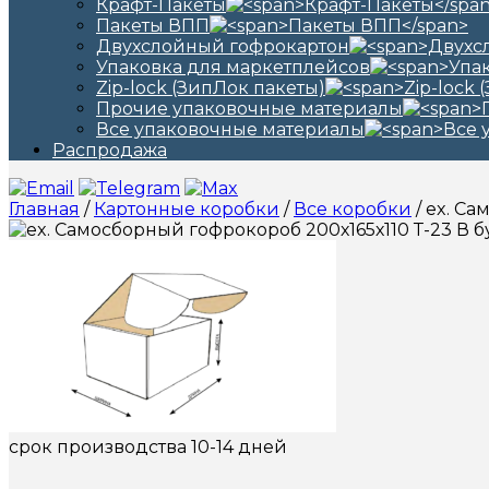
Крафт-Пакеты
Пакеты ВПП
Двухслойный гофрокартон
Упаковка для маркетплейсов
Zip-lock (ЗипЛок пакеты)
Прочие упаковочные материалы
Все упаковочные материалы
Распродажа
Главная
/
Картонные коробки
/
Все коробки
/ ex. С
срок производства 10-14 дней