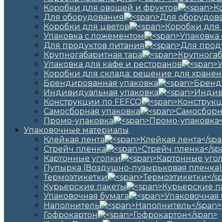
Коробки для овощей и фруктов
Для оборудования
Коробки для цветов
Упаковка с ложементом
Для продуктов питания
Крупногабаритная тара
Упаковка для кафе и ресторанов
Коробки для склада: решение для хранен
Брендированная упаковка
Индивидуальная упаковка
Конструкции по FEFCO
Самосборная упаковка
Промо-упаковка
Упаковочные материалы
Клейкая лента
Стрейч пленка
Картонные уголки
Пупырка (Воздушно-пузырьковая пленка)
Термоэтикетки
Курьерские пакеты
Упаковочная бумага
Наполнитель
Гофрокартон