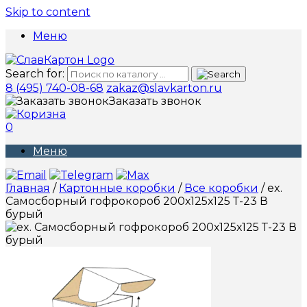
Skip to content
Меню
Search for:
8 (495) 740-08-68
zakaz@slavkarton.ru
Заказать звонок
0
Меню
Главная
/
Картонные коробки
/
Все коробки
/ ex.
Самосборный гофрокороб 200х125х125 Т-23 В
бурый