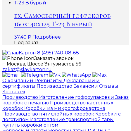
ex. Самосборный гофрокороб
160х140х125 Т-23 В бурый
37,40
₽
Подробнее
Под заказ
8 (495) 740-08-68
Заказать звонок
г. Москва, Шоссе Энтузиастов 56
zakaz@slavkarton.ru
О компании
Реквизиты
Декларации и
сертификаты
Производство
Вакансии
Отзывы
Контакты
Производство
Изготовление гофроупаковки
Заказ
коробок с печатью
Производство картонных
коробок
Коробки из микрогофрокартона
Производство пятислойных коробок
Коробки с
логотипом
Изготовление транспортной тары
Купить коробки оптом
Вопросы и ответы
Новости
Статьи
ГОСТы на