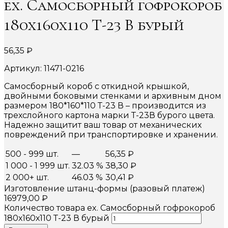
ex. Самосборный гофрокороб
180х160х110 Т-23 В бурый
56,35
₽
Артикул: 11471-0216
Самосборный короб с откидной крышкой,
двойными боковыми стенками и архивным дном
размером 180*160*110 Т-23 В – производится из
трехслойного картона марки Т-23В бурого цвета.
Надежно защитит ваш товар от механических
повреждений при транспортировке и хранении.
500 - 999 шт.
—
56,35
₽
1 000 - 1 999 шт.
32.03 %
38,30
₽
2 000+ шт.
46.03 %
30,41
₽
Изготовление штанц-формы (разовый платеж)
16979,00
₽
Количество товара ex. Самосборный гофрокороб
180х160х110 Т-23 В бурый