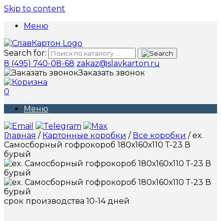
Skip to content
Меню
Search for:
8 (495) 740-08-68
zakaz@slavkarton.ru
Заказать звонок
0
Меню
Главная
/
Картонные коробки
/
Все коробки
/ ex.
Самосборный гофрокороб 180х160х110 Т-23 В
бурый
срок производства 10-14 дней