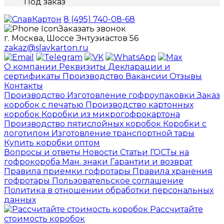
Под заказ
8 (495) 740-08-68
Заказать звонок
г. Москва, Шоссе Энтузиастов 56
zakaz@slavkarton.ru
О компании
Реквизиты
Декларации и
сертификаты
Производство
Вакансии
Отзывы
Контакты
Производство
Изготовление гофроупаковки
Заказ
коробок с печатью
Производство картонных
коробок
Коробки из микрогофрокартона
Производство пятислойных коробок
Коробки с
логотипом
Изготовление транспортной тары
Купить коробки оптом
Вопросы и ответы
Новости
Статьи
ГОСТы на
гофрокороба
Ман. знаки
Гарантии и возврат
Правила приемки гофротары
Правила хранения
гофротары
Пользовательское соглашение
Политика в отношении обработки персональных
данных
Рассчитайте
стоимость коробок