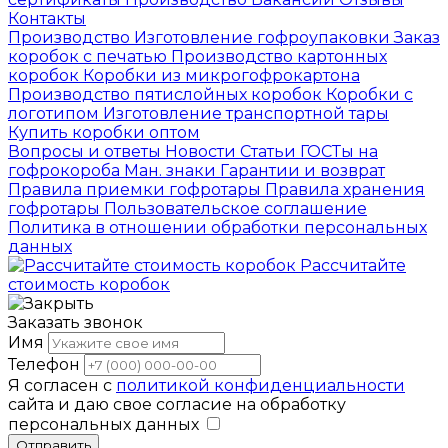
Контакты
Производство
Изготовление гофроупаковки
Заказ
коробок с печатью
Производство картонных
коробок
Коробки из микрогофрокартона
Производство пятислойных коробок
Коробки с
логотипом
Изготовление транспортной тары
Купить коробки оптом
Вопросы и ответы
Новости
Статьи
ГОСТы на
гофрокороба
Ман. знаки
Гарантии и возврат
Правила приемки гофротары
Правила хранения
гофротары
Пользовательское соглашение
Политика в отношении обработки персональных
данных
Рассчитайте
стоимость коробок
Заказать звонок
Имя
Телефон
Я согласен с
политикой конфиденциальности
сайта и даю свое согласие на обработку
персональных данных
Отправить