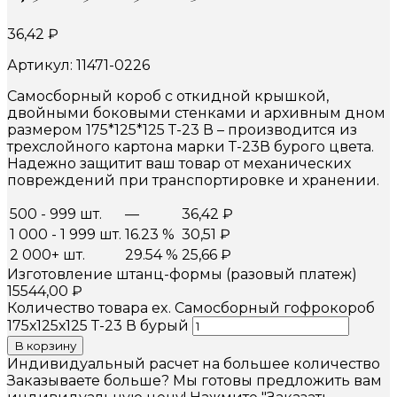
36,42
₽
Артикул: 11471-0226
Самосборный короб с откидной крышкой,
двойными боковыми стенками и архивным дном
размером 175*125*125 Т-23 В – производится из
трехслойного картона марки Т-23В бурого цвета.
Надежно защитит ваш товар от механических
повреждений при транспортировке и хранении.
500 - 999 шт.
—
36,42
₽
1 000 - 1 999 шт.
16.23 %
30,51
₽
2 000+ шт.
29.54 %
25,66
₽
Изготовление штанц-формы (разовый платеж)
15544,00
₽
Количество товара ex. Самосборный гофрокороб
175х125х125 Т-23 В бурый
В корзину
Индивидуальный расчет на большее количество
Заказываете больше? Мы готовы предложить вам