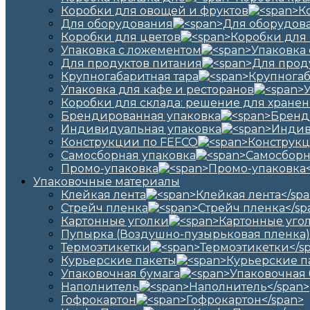
Коробки для овощей и фруктов
Для оборудования
Коробки для цветов
Упаковка с ложементом
Для продуктов питания
Крупногабаритная тара
Упаковка для кафе и ресторанов
Коробки для склада: решение для хранен
Брендированная упаковка
Индивидуальная упаковка
Конструкции по FEFCO
Самосборная упаковка
Промо-упаковка
Упаковочные материалы
Клейкая лента
Стрейч пленка
Картонные уголки
Пупырка (Воздушно-пузырьковая пленка)
Термоэтикетки
Курьерские пакеты
Упаковочная бумага
Наполнитель
Гофрокартон