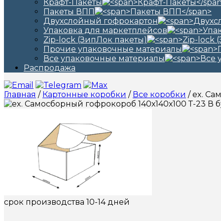
Крафт-Пакеты
Пакеты ВПП
Двухслойный гофрокартон
Упаковка для маркетплейсов
Zip-lock (ЗипЛок пакеты)
Прочие упаковочные материалы
Все упаковочные материалы
Распродажа
Главная
/
Картонные коробки
/
Все коробки
/ ex. С
срок производства 10-14 дней