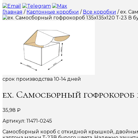
Главная
/
Картонные коробки
/
Все коробки
/ ex. С
срок производства 10-14 дней
ex. Самосборный гофрокороб 1
35,98
₽
Артикул: 11471-0245
Самосборный короб с откидной крышкой, двойными
картона марки Т-23В бурого цвета. Надежно защит