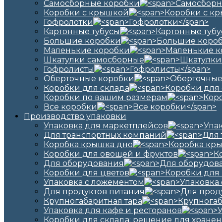
Самосборные коробки
Коробки с крышкой
Гофролотки
Картонные тубусы
Большие коробки
Маленькие коробки
Шкатулки самосборные
Гофролисты
Оберточные коробки
Коробки для склада
Коробки по вашим размерам
Все коробки
Производство упаковки
Упаковка для маркетплейсов
Для транспортных компаний
Коробка крышка дно
Коробки для овощей и фруктов
Для оборудования
Коробки для цветов
Упаковка с ложементом
Для продуктов питания
Крупногабаритная тара
Упаковка для кафе и ресторанов
Коробки для склада: решение для хранен