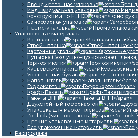
Брендированная упаковка
Индивидуальная упаковка
Конструкции по FEFCO
Самосборная упаковка
Промо-упаковка
Упаковочные материалы
Клейкая лента
Стрейч пленка
Картонные уголки
Пупырка (Воздушно-пузырьковая пленка)
Термоэтикетки
Курьерские пакеты
Упаковочная бумага
Наполнитель
Гофрокартон
Крафт-Пакеты
Пакеты ВПП
Двухслойный гофрокартон
Упаковка для маркетплейсов
Zip-lock (ЗипЛок пакеты)
Прочие упаковочные материалы
Все упаковочные материалы
Распродажа