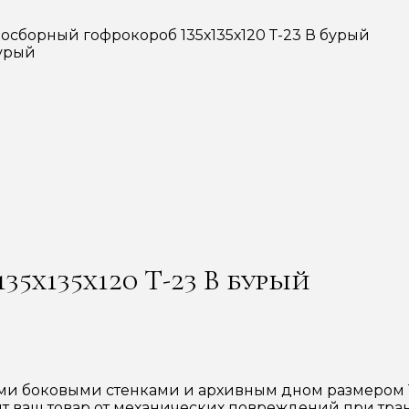
амосборный гофрокороб 135х135х120 Т-23 В бурый
35х135х120 Т-23 В бурый
 боковыми стенками и архивным дном размером 135
ит ваш товар от механических повреждений при тра